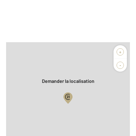
Afficher sur la carte :
+
Agence
Biens vendus
-
Demander la localisation
Vue globale
2
Surface totale : 116 m
2
Surface habitable : 93 m
Nombre de pièces : 6
[Voir le détail]