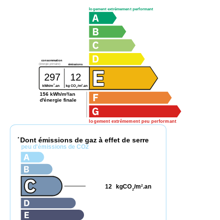
logement extrêmement performant
consommation
(énergie primaire)
émissions
297
12
2
2
kg CO
/m
.an
kWh/m
.an
2
156 kWh/m²/an
d'énergie finale
logement extrêmement peu performant
Dont émissions de gaz à effet de serre
*
peu d'émissions de CO2
12
kgCO
/m
.an
2
2